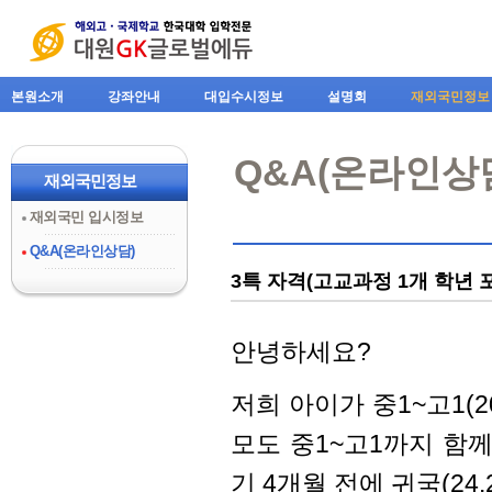
본원소개
강좌안내
대입수시정보
설명회
재외국민정보
Q&A(온라인상
재외국민정보
재외국민 입시정보
Q&A(온라인상담)
3특 자격(고교과정 1개 학년 
안녕하세요?
저희 아이가 중1~고1(20
모도 중1~고1까지 함
기 4개월 전에 귀국(24