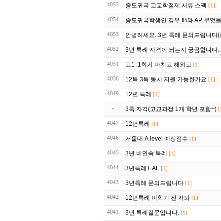
4055
중도귀국 고교학점제 서류 스펙
[1]
4054
중도귀국학생인 경우 IB와 AP 무엇
4053
안녕하세요. 3년 특례 문의드립니다(중2
4052
3년 특례 자격이 되는지 궁금합니다.
4051
고1 ,1학기 마치고 해외고
[1]
4050
12특 3특 동시 지원 가능한가요
[1]
4049
12년 특례
[1]
»
3특 자격(고교과정 1개 학년 포함~)
[
4047
12년특레
[1]
4046
서울대 A level 예상점수
[1]
4045
3년 비연속 특례
[1]
4044
3년특례 EAL
[1]
4043
3년특례 문의드립니다
[1]
4042
12년특례 이학기 전 자퇴
[1]
4041
3년 특례질문입니다.
[1]