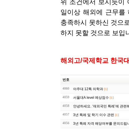
위 조건에서 보시듯이 아버
일이상 해외에 근무를
충족하시 못하신 것으로
하지 못할 것으로 보입
해외고/국제학교 한국
번호
4060
아주대 12특 의학과
[1]
4059
서울대A level 예상점수
[1]
4058
안녕하세요. ‘재외국민 특례’에 관련
4057
3년 특례 및 학기 이수 관련
[1]
4056
3년 특례 자격 해당여부를 문의드립