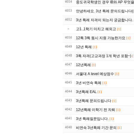
4054
중도귀국학생인 경우 IB와 AP 무엇
4053
안녕하세요. 3년 특례 문의드립니다(중2
4052
3년 특례 자격이 되는지 궁금합니다.
»
고1 ,1학기 마치고 해외고
[1]
4050
12특 3특 동시 지원 가능한가요
[1]
4049
12년 특례
[1]
4048
3특 자격(고교과정 1개 학년 포함~)
[
4047
12년특레
[1]
4046
서울대 A level 예상점수
[1]
4045
3년 비연속 특례
[1]
4044
3년특례 EAL
[1]
4043
3년특례 문의드립니다
[1]
4042
12년특례 이학기 전 자퇴
[1]
4041
3년 특례질문입니다.
[1]
4040
비연속 3년특례 기간 문의
[1]