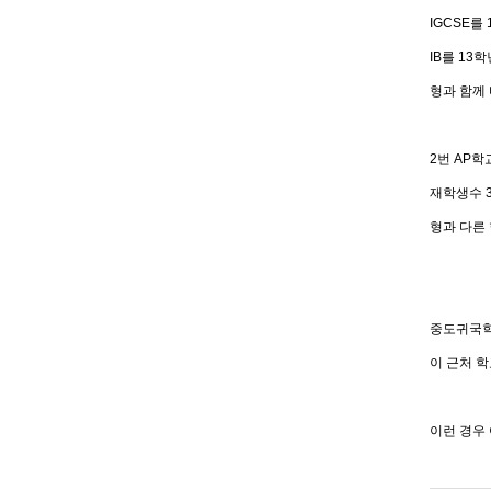
IGCSE를
IB를 13
형과 함께 
2번 AP학
재학생수 3
형과 다른
중도귀국학
이 근처 학
이런 경우