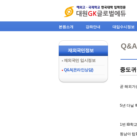
본원소개
강좌안내
대입수시정보
Q&
재외국민정보
재외국민 입시정보
중도귀
Q&A(온라인상담)
곧 해외가
5년 다닐
1번 IB학
동남아 탑