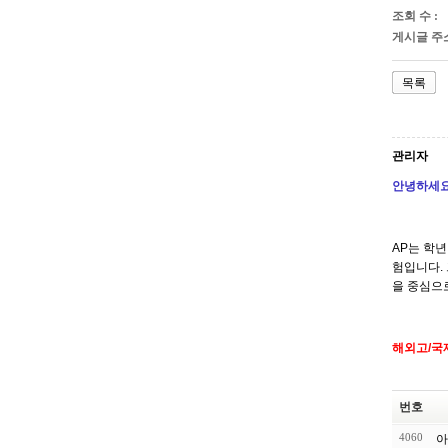
조회 수 :
게시글 주소
목록
관리자
안녕하세요
AP는 학년
험입니다.
을 중심으
해외고/국
번호
4060
아