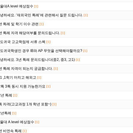
서울대A level 예상점수
[1]
녕하세요. ‘재외국민 특례’에 관련해서 질문 드립니다.
[1]
년 특례 및 학기 이수 관련
[1]
년 특례 자격 해당여부를 문의드립니다.
[1]
도귀국 고교학점제 서류 스펙
[1]
도귀국학생인 경우 IB와 AP 무엇을 선택해야할까요?
[1]
녕하세요. 3년 특례 문의드립니다(중2, 중3, 고1)
[1]
년 특례 자격이 되는지 궁금합니다.
[1]
1 ,1학기 마치고 해외고
[1]
2특 3특 동시 지원 가능한가요
[1]
2년 특례
[1]
특 자격(고교과정 1개 학년 포함~)
[1]
2년특레
[1]
울대 A level 예상점수
[1]
년 비연속 특례
[1]