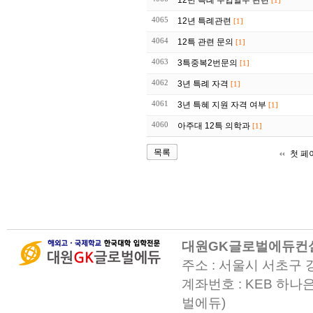
12년 특례 수업일수 관련
[1]
4065
12년 특례관련
[1]
4064
12특 관련 문의
[1]
4063
3특중복2번문의
[1]
4062
3년 특례 자격
[1]
4061
3년 특혜 지원 자격 여부
[1]
4060
아주대 12특 의학과
[1]
목록
첫 페
대원GK글로벌에듀컨
주소 : 서울시 서초구 
계좌번호 : KEB 하나은
벌에듀)