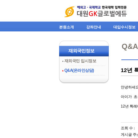
본원소개
강좌안내
대입수시정보
Q&
재외국민정보
재외국민 입시정보
12년 
Q&A(온라인상담)
안녕하세
아이가 초
12년 특례
조회 수 :
게시글 주소