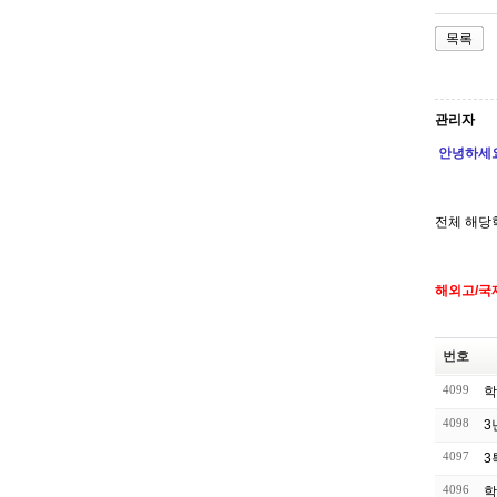
목록
관리자
안녕하세요
전체 해당
해외고/국
번호
4099
학
4098
3
4097
3
4096
학