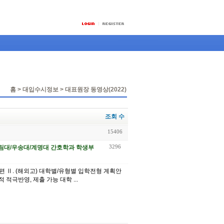
홈 > 대입수시정보 > 대표원장 동영상(2022)
조회 수
15406
3296
) 한림대/우송대/계명대 간호학과 학생부
기 편 Ⅱ. (해외고) 대학별/유형별 입학전형 계획안
적 적극반영, 제출 가능 대학 ...