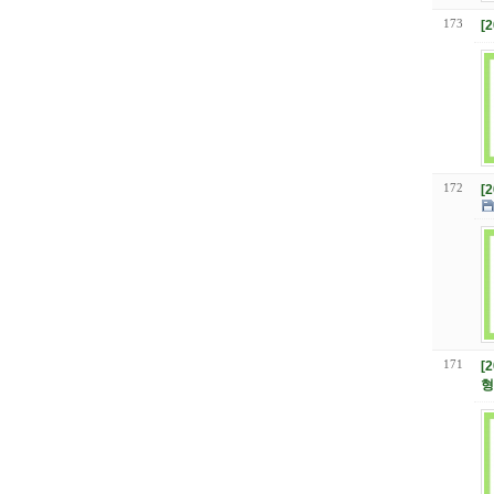
173
[
172
[
171
[
형