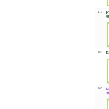
170
[
편
169
[
168
[
할