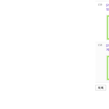
159
[
있
158
[
게
목록