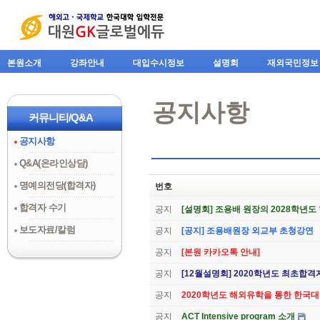
본원소개
강좌안내
대입수시정보
설명회
재외국민정보
공지사항
커뮤니티/Q&A
공지사항
Q&A(온라인상담)
명예의전당(합격자)
번호
합격자 수기
공지
[설명회] 조용배 원장의 2028학년
보도자료/칼럼
공지
[공지] 조용배원장 외교부 초청강연
공지
[본원 카카오톡 안내]
공지
[12월설명회] 2020학년도 최초합격
공지
2020학년도 해외유학을 통한 한국
공지
ACT Intensive program 소개