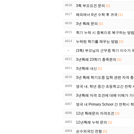
4018
3특 부모요건 문의
[1]
4017
해외에서 6년 수학 후 귀국
[1]
4016
3년 특례 문의
[1]
4015
학기 누락 시 중복으로 복구하는 방
4014
누락된 학기를 채우는 방법
[1]
»
(3특) 부모님의 근무중 학기 이수가 
4012
3년특례 23학기 충족문의
[1]
4011
3년특례 내신
[1]
4010
3년 특례 학기도중 입학 관련 자격 
4009
영국 내, 학년 중간 초등학교간 전학 
4008
3년특례 자격 조건에 대해 이해가 가
4007
영국 내 Primary School 간 전학시
4006
12년 특례문의 자격조건
[1]
4005
12년특례 누락 문의
[1]
4004
순수외국인 전형
[1]