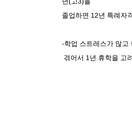
년(고3)을
졸업하면 12년 특례자
-학업 스트레스가 많고
겪어서 1년 휴학을 고