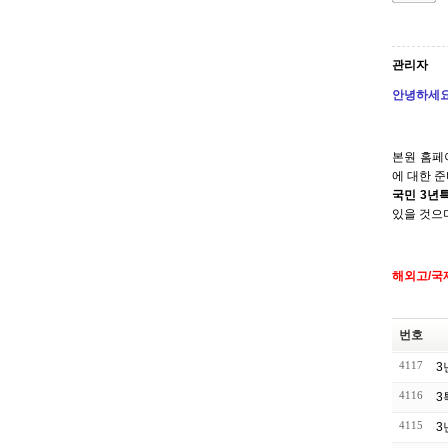
관리자
안녕하세요
본원 홈페
에 대한 
국민 3년
있을 것으
해외고/국
번호
4117
3
4116
3
4115
3