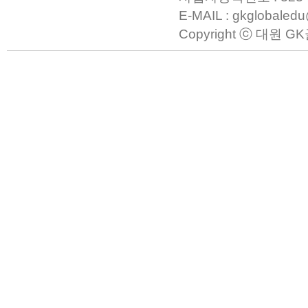
E-MAIL : gkglobaled
Copyright ⓒ 대원 GK글