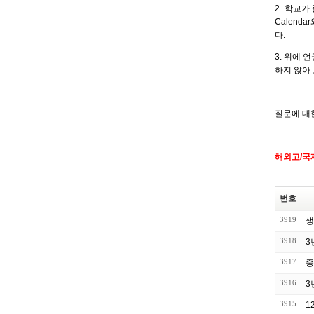
2. 학교가
Calen
다.
3. 위에
하지 않아
질문에 대
해외고/국
번호
3919
생
3918
3
3917
중
3916
3
3915
1