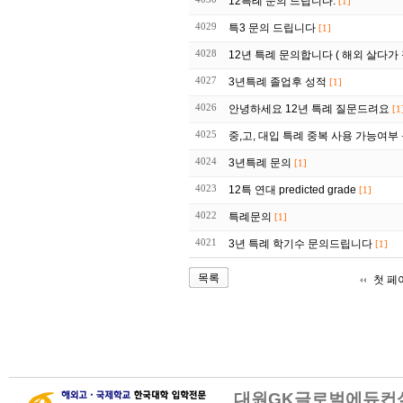
12특례 문의 드립니다.
[1]
4029
특3 문의 드립니다
[1]
4028
12년 특례 문의합니다 ( 해외 살다가
4027
3년특례 졸업후 성적
[1]
4026
안녕하세요 12년 특례 질문드려요
[1
4025
중,고, 대입 특례 중복 사용 가능여부
4024
3년특례 문의
[1]
4023
12특 연대 predicted grade
[1]
4022
특례문의
[1]
4021
3년 특례 학기수 문의드립니다
[1]
목록
첫 페
대원GK글로벌에듀컨