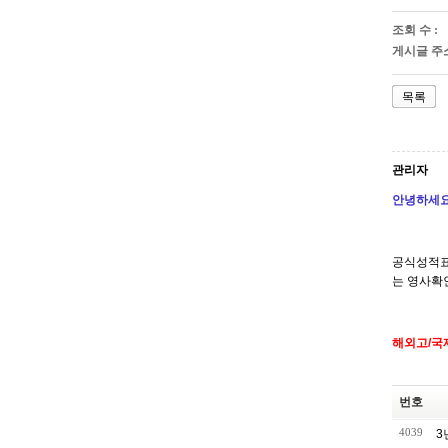
조회 수 :
게시글 주소
목록
관리자
안녕하세요
공식성적표
는 영사확
해외고/국
번호
4039
3