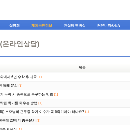
Skip to content
설명회
재외국민정보
컨설팅 멤버십
커뮤니티/Q&A
A(온라인상담)
제목
외에서 6년 수학 후 귀국
[1]
년 특례 문의
[1]
기 누락 시 중복으로 복구하는 방법
[1]
락된 학기를 채우는 방법
[1]
3특) 부모님의 근무중 학기 이수가 꼭 6학기여야 하나요?
[1]
년특례 23학기 충족문의
[1]
년특례 내신
[1]