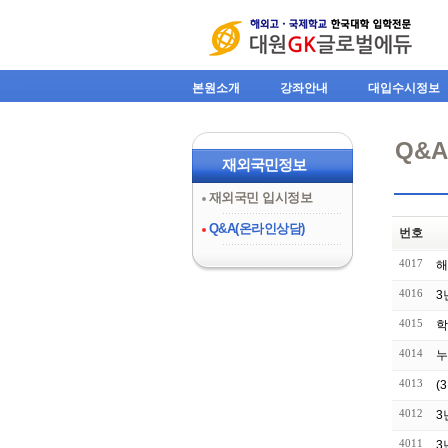
본원소개
강좌안내
대입수시정보
Q&
재외국민정보
재외국민 입시정보
Q&A(온라인상담)
번호
4017
해
4016
3
4015
학
4014
누
4013
(
4012
3
4011
3