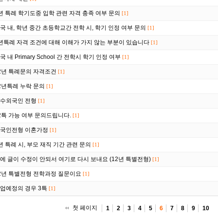
년 특례 학기도중 입학 관련 자격 충족 여부 문의
[1]
국 내, 학년 중간 초등학교간 전학 시, 학기 인정 여부 문의
[1]
년특례 자격 조건에 대해 이해가 가지 않는 부분이 있습니다
[1]
국 내 Primary School 간 전학시 학기 인정 여부
[1]
2년 특례문의 자격조건
[1]
2년특례 누락 문의
[1]
수외국인 전형
[1]
2특 가능 여부 문의드립니다.
[1]
국인전형 이혼가정
[1]
년 특례 시, 부모 재직 기간 관련 문의
[1]
에 글이 수정이 안되서 여기로 다시 보내요 (12년 특별전형)
[1]
2년 특별전형 전학과정 질문이요
[1]
업예정의 경우 3특
[1]
첫 페이지
1
2
3
4
5
6
7
8
9
10