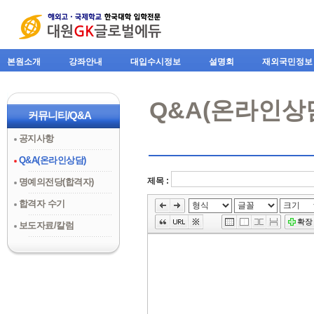
본원소개
강좌안내
대입수시정보
설명회
재외국민정보
Q&A(온라인상
커뮤니티/Q&A
공지사항
Q&A(온라인상담)
제목 :
명예의전당(합격자)
»
합격자 수기
편
집
확장
보도자료/칼럼
도
구
모
음
건
너
뛰