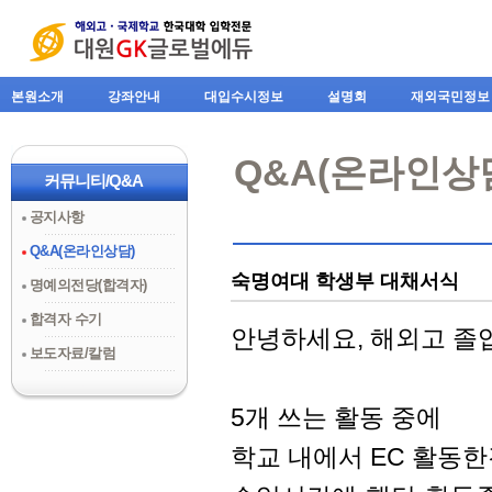
본원소개
강좌안내
대입수시정보
설명회
재외국민정보
Q&A(온라인상
커뮤니티/Q&A
공지사항
Q&A(온라인상담)
숙명여대 학생부 대채서식
명예의전당(합격자)
합격자 수기
안녕하세요, 해외고 졸
보도자료/칼럼
5개 쓰는 활동 중에
학교 내에서 EC 활동