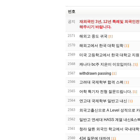
번호
공지
재외국민 3년, 12년 특례및 외국인
해주시기 바랍니다.
2571
해외고 중도 귀국
[1]
2570
해외고에서 한국 대학 입학
[1]
2569
미국 고등학교에서 한국 대학교 지원
2568
캐나다 bc주 지은이 이모입이다.
[1]
2567
withdrawn passing
[1]
2566
고려대 국제학부 합격 스펙
[1]
2565
어학 특기자 전형 질문드립니다.
[1]
2564
연고대 국제학부 일반고 내신
[1]
2563
외국고출신으로 A Level 성적으로 
2562
일반고 연세대 HASS 계열 내신&스
2561
청라 달튼 외국인 학교에서 국내대학
2560
434 질문에 대하여
[1]