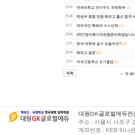
2559
연세대학교 언더우드 국제학부
[1]
2558
학생부 종합 전형 해외고 출신 합격 
2557
재외국민 특례와 수시선택
[1]
2556
2017영어특기자전형준비학생입니
2555
한국 대학에 갈수 있을까요?
[1]
2554
해외고 질문
[1]
2553
외국고등학교 조기졸업
[1]
목록
첫 페
대원GK글로벌에듀컨
주소 : 서울시 서초구 
계좌번호 : KEB 하나은