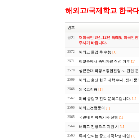
해외고/국제학교 한국
번호
공지
재외국민 3년, 12년 특례및 외국인
주시기 바랍니다.
2572
해외고 졸업 후 수능
[1]
2571
학교측에서 증빙자료 작성 거부
[1]
2570
성균관대 학생부종합전형 sat관련 
2569
해외고 출신 한국 대학 수시, 정시 문
2568
외국고전형
[1]
2567
미국 공립고 전학 문의드립니다.
[1]
2566
해외고전형문의
[1]
2565
국민대 어학특기자 전형
[1]
2564
해외고 전형으로 지원 시
[1]
2563
특례 안되는 중도귀국학생 대입
[1]