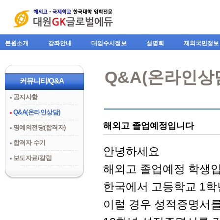
본원소개
강좌안내
대입수시정보
설명회
재외국민정보
Q&A(온라인상
커뮤니티/Q&A
공지사항
Q&A(온라인상담)
해외고 졸업예정입니다
명예의전당(합격자)
합격자 수기
안녕하세요
보도자료/칼럼
해외고 졸업예정 학
한국에서 고등학교 1학년
이럴 경우 성적증명서를