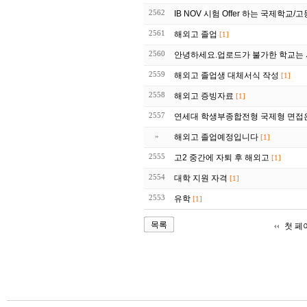
2562
IB NOV 시험 Offer 하는 국제학교/
2561
해외고 졸업
[1]
2560
안녕하세요.업로드가 불가한 학교는 
2559
해외고 졸업생 대체서식 작성
[1]
2558
해외고 증빙자료
[1]
2557
연세대 학생부종합전형 국제형 면접
»
해외고 졸업예정입니다
[1]
2555
고2 중간에 자퇴 후 해외고
[1]
2554
대학 지원 자격
[1]
2553
유학
[1]
목록
첫 페